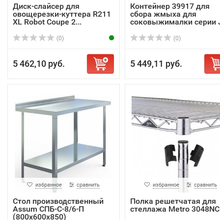
Диск-слайсер для
Контейнер 39917 для
овощерезки-куттера R211
сбора жмыха для
XL Robot Coupe 2...
соковыжималки серии J.
(0)
(0)
5 462,10 руб.
5 449,11 руб.
избранное
сравнить
избранное
сравнить
Стол производственный
Полка решетчатая для
Assum СПБ-С-8/6-П
стеллажа Metro 3048NC
(800х600х850)