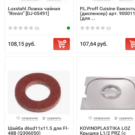
Luxstahl Ложка чайная
P.L.Proff Cuisine Емкост
"Rimini" [DJ-05491]
(диспенсер) арт. 90001
(для ...
(0)
(0)
108,15 руб.
107,64 руб.
избранное
сравнить
избранное
сравнить
Шайба d6хd11х11.5 для FI-
KOVINOPLASTIKA LOZ
48В (Q306050)
Крышка L1/2 PRZ (с