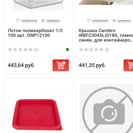
избранное
сравнить
избранное
сравнить
Лоток поликарбонат 1/2
Крышка Cambro
100 арт. GNP12100
WBFC3045LID186, темно
синяя, для контейнеро..
(0)
(0)
443,64 руб.
441,35 руб.