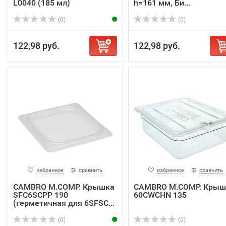
L0040 (185 мл)
h=161 мм, Би...
(0)
(0)
122,98 руб.
122,98 руб.
избранное
сравнить
избранное
сравнить
CAMBRO M.COMP. Крышка
CAMBRO M.COMP. Крыш
SFC6SCPP 190
60CWCHN 135
(герметичная для 6SFSC...
(0)
(0)