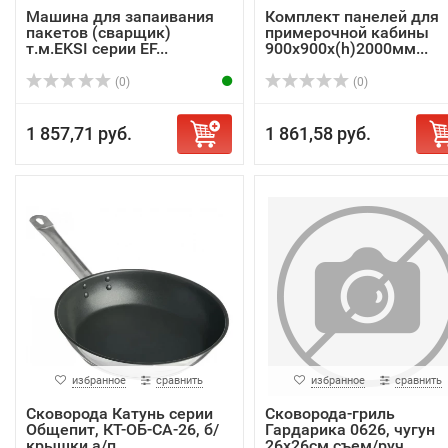
Машина для запаивания
Комплект панелей для
пакетов (сварщик)
примерочной кабины
т.м.EKSI серии EF...
900х900х(h)2000мм...
(0)
(0)
1 857,71 руб.
1 861,58 руб.
избранное
сравнить
избранное
сравнить
Сковорода Катунь серии
Сковорода-гриль
Общепит, КТ-ОБ-СА-26, б/
Гардарика 0626, чугун
крышки а/п...
26х26см съем/руч