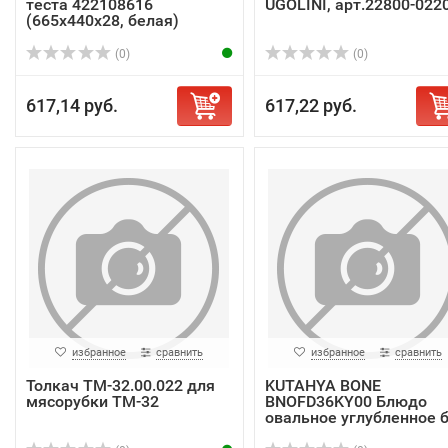
теста 422108616
UGOLINI, арт.22800-022
(665х440х28, белая)
(0)
(0)
617,14 руб.
617,22 руб.
избранное
сравнить
избранное
сравнить
Толкач ТМ-32.00.022 для
KUTAHYA BONE
мясорубки ТМ-32
BNOFD36KY00 Блюдо
овальное углубленное 
п...