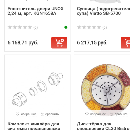
Уплотнитель двери UNOX
Супница (подогревател
2,24 м, арт. KGN1658A
супа) Viatto SB-5700
(0)
(0)
6 168,71 руб.
6 217,15 руб.
избранное
сравнить
избранное
сравнить
Комплект жиклёра для
Диск-тёрка для
системы предвспрыска
овощерезки CL30 Bistro