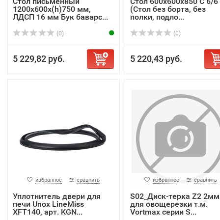
Стол письменный
Стол 600х600х850 С 6/6
1200х600х(h)750 мм,
(Стол без борта, без
ЛДСП 16 мм Бук баварс...
полки, подло...
(0)
(0)
5 229,82 руб.
5 220,43 руб.
избранное
сравнить
избранное
сравнить
Уплотнитель двери для
S02_Диск-терка Z2 2мм
печи Unox LineMiss
для овощерезки т.м.
XFT140, арт. KGN...
Vortmax серии S...