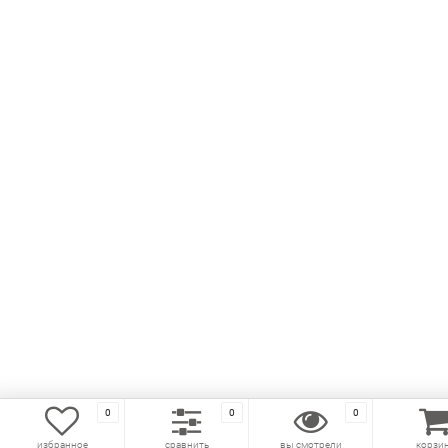
0
0
0
избранное
сравнить
вы смотрели
корзи