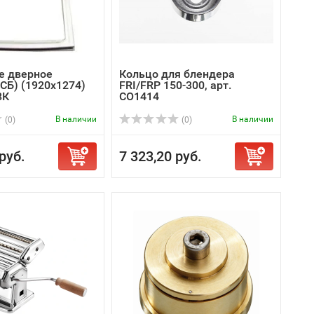
е дверное
Кольцо для блендера
СБ) (1920х1274)
FRI/FRP 150-300, арт.
8К
CO1414
В наличии
В наличии
(0)
(0)
руб.
7 323,20 руб.