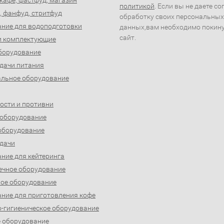
 кафе, фастфуд, магазин
политикой
. Если вы не даете со
, фанфуд, стритфуд
обработку своих персональных
ние для водоподготовки
данных,вам необходимо покин
сайт.
и комплектующие
борудование
дачи питания
льное оборудование
ости и противни
 оборудование
оборудование
дачи
ние для кейтеринга
ечное оборудование
ое оборудование
ние для приготовления кофе
-гигиеническое оборудование
 оборудование