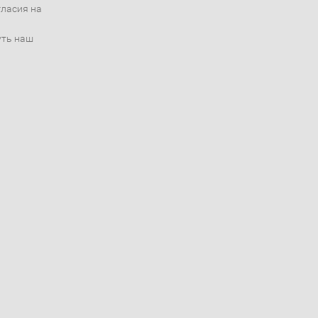
гласия на
уть наш