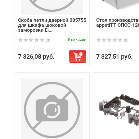
Скоба петли дверной 085755
Стол производст
для шкафа шоковой
appetiTT СПСО-12
заморозки El...
В наличии
(0)
(0)
7 326,08 руб.
7 327,51 руб.