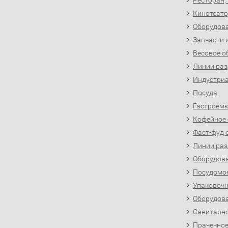
Ресторан,
Кинотеатр
Оборудова
Запчасти 
Весовое о
Линии раз
Индустриа
Посуда
Гастроемк
Кофейное
Фаст-фуд 
Линии раз
Оборудова
Посудомо
Упаковочн
Оборудова
Санитарно
Прачечное