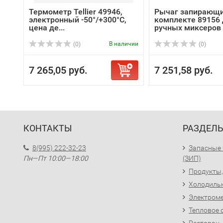
Термометр Tellier 49946,
Рычаг запирающи
электронный -50°/+300°C,
комплекте 89156
цена де...
ручных миксеров (
В наличии
(0)
(0)
7 265,05 руб.
7 251,58 руб.
КОНТАКТЫ
РАЗДЕЛ
8(995) 222-32-23
Запасные 
Пн—Пт 10:00—18:00
(ЗИП)
Продукты,
Холодиль
Электроме
Тепловое 