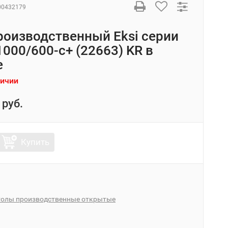
00432179
роизводственный Eksi серии
000/600-с+ (22663) KR в
е
личии
 руб.
Купить
толы производственные открытые