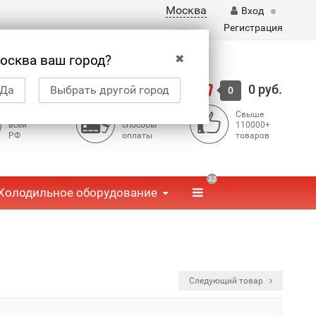
Москва
Вход
Регистрация
✖
осква ваш город?
Корзина
0 руб.
Да
Выбрать другой город
0
Доставка по
Доступные
Свыше
всей
способы
110000+
РФ
оплаты
товаров
32
Холодильное оборудование
Следующий товар