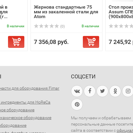
й в
Жернова стандартные 75
Стол прои
 для
мм из закаленной стали для
Assum СПБ
г...
Atom
(900х800х
В наличии
В наличии
(0)
7 356,08 руб.
7 245,92 
Ы
СОЦСЕТИ
части для оборудования Fimar
 ингредиенты для HoReCa
ное оборудование
ханическое оборудование
Мы получаем и обрабатываем
персональные данные посетит
оборудование
сайта в соответствии с
официа