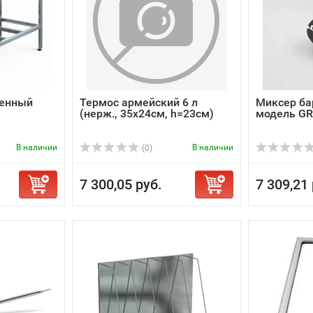
венный
Термос армейский 6 л
Миксер бар
(нерж., 35х24cм, h=23cм)
модель G
В наличии
В наличии
(0)
7 300,05 руб.
7 309,21 