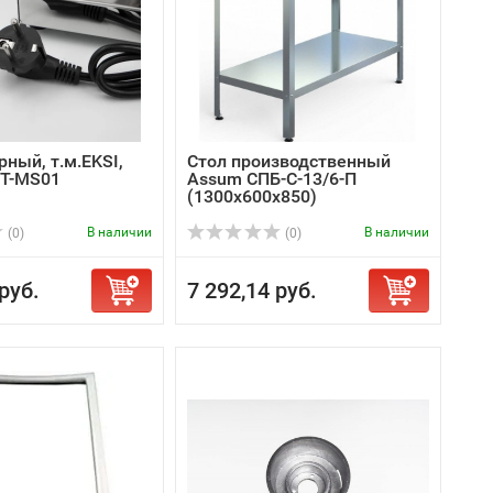
ный, т.м.EKSI,
Стол производственный
RT-MS01
Assum СПБ-С-13/6-П
(1300х600х850)
В наличии
В наличии
(0)
(0)
руб.
7 292,14 руб.