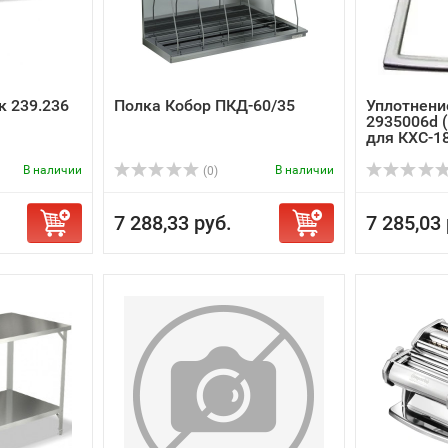
к 239.236
Полка Кобор ПКД-60/35
Уплотнени
2935006d (
для КХС-1
В наличии
В наличии
(0)
7 288,33 руб.
7 285,03 