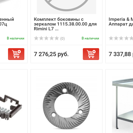
венный
Комплект боковины с
Imperia & M
07ц
зеркалом 1115.38.00.00 для
Аппарат дл
Rimini L7 ...
В наличии
В наличии
(0)
7 276,25 руб.
7 337,88 