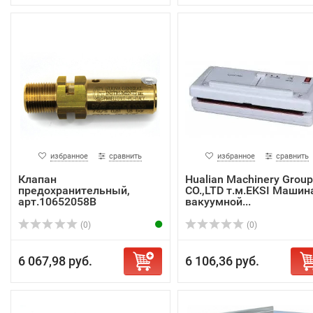
избранное
сравнить
избранное
сравнить
Клапан
Hualian Machinery Group
предохранительный,
CO.,LTD т.м.EKSI Машин
арт.10652058B
вакуумной...
(0)
(0)
6 067,98 руб.
6 106,36 руб.