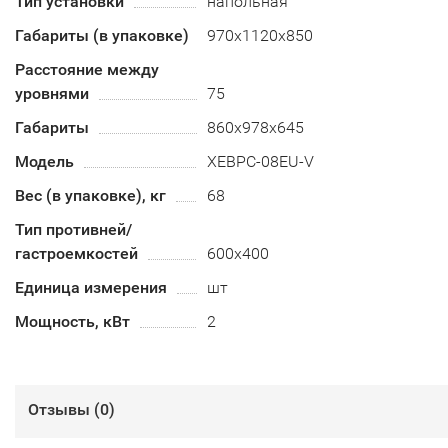
Тип установки
напольная
Габариты (в упаковке)
970х1120х850
Расстояние между
уровнями
75
Габариты
860х978х645
Модель
XEBPC-08EU-V
Вес (в упаковке), кг
68
Тип противней/
гастроемкостей
600х400
Единица измерения
шт
Мощность, кВт
2
Отзывы (
0
)